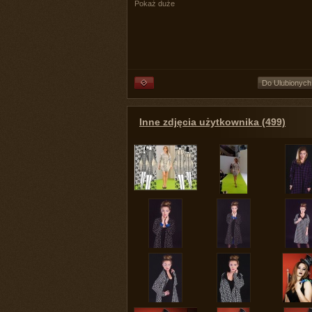
Pokaż duże
Do Ulubionych
Inne zdjęcia użytkownika (499)