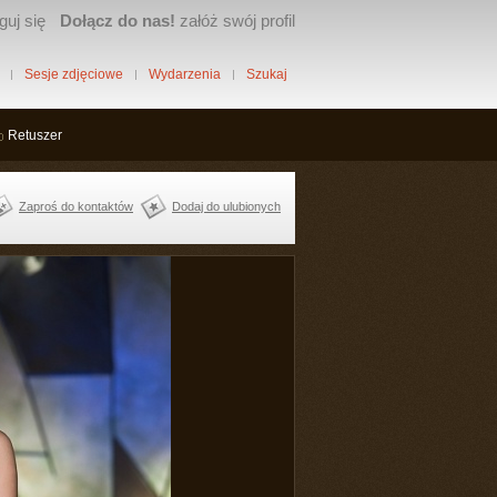
guj się
Dołącz do nas!
załóż swój profil
Sesje zdjęciowe
Wydarzenia
Szukaj
Retuszer
Zaproś do kontaktów
Dodaj do ulubionych