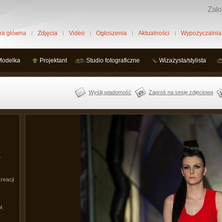
Zalo
na główna
Zdjęcia
Video
Ogłoszenia
Aktualności
Wypożyczalnia
Modelka
Projektant
Studio fotograficzne
Wizażysta/stylista
Wyślij wiadomość
Zaproś na sesję zdjęciową
.
.
reacji
l
,