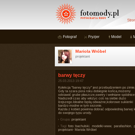
Stro
Fotograf
Fryzjer
Model
Mariola Wróbel
projektant
barwy tęczy
25.03.2013 19:47
Kolekcja "barwy tęczy" jest przebudzeniem po zimie
Gdy ta szara pora roku dobiegnie końca,możemy
odstawić grube płaszcze,swetry i wełniane spódnice
Nadszedł czas aby włożyc coś na siebie dużo
lżejszego.Idealne będą odważne,kolorowe sukienki
bardzo modne w tym sezonie.
Każda z kobiet powinna dobrać odpowiednią barwę k
do swojego typu urody.
Grupa:
projektant
Tagi:
foto :bachulski
,
modelki-www
,
parafashion
,
p
projektant- Mariola Wróbel