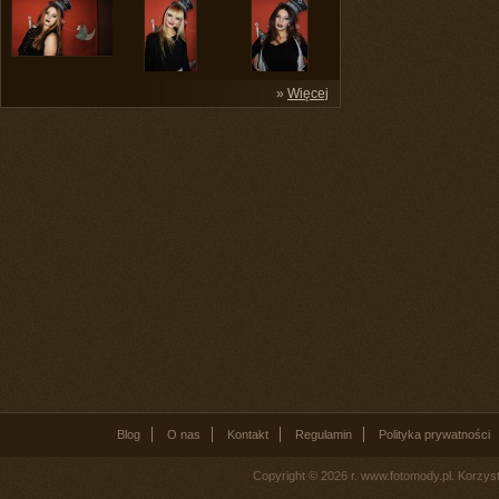
»
Więcej
Blog
O nas
Kontakt
Regulamin
Polityka prywatności
Copyright © 2026 r. www.fotomody.pl. Korzy