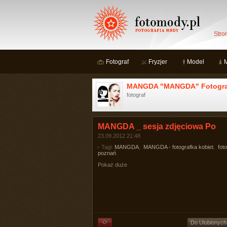
Stro
Fotograf
Fryzjer
Model
MANGDA "MANGDA" Fotograf
fotograf
MANGDA _ sesja zdjęciowa Po
23.09.2012 21:48
Tagi:
MANGDA
,
MANGDA - fotografka kobiet
,
fot
poznań
Pokaż duże
Do Ulubionych