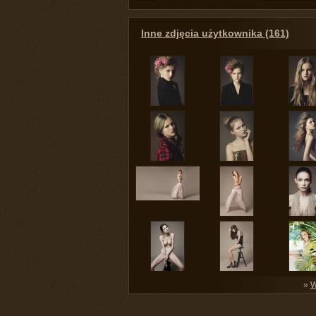
Inne zdjęcia użytkownika (161)
»
W