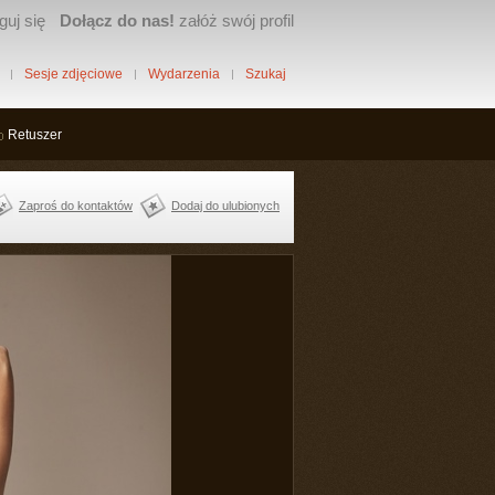
guj się
Dołącz do nas!
załóż swój profil
Sesje zdjęciowe
Wydarzenia
Szukaj
Retuszer
Zaproś do kontaktów
Dodaj do ulubionych