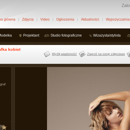
Zalo
na główna
Zdjęcia
Video
Ogłoszenia
Aktualności
Wypożyczalnia
Modelka
Projektant
Studio fotograficzne
Wizażysta/stylista
ka kobiet
Wyślij wiadomość
Zaproś na sesję zdjęciową
ograf