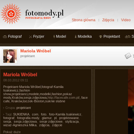
Strona główna
Zdjęcia
Video
Fotograf
Fryzjer
Model
Modelka
Projektant
S
Mariola Wróbel
projektant
Mariola Wróbel
08.03.2012 09:11
Projektant-Mariola Wróbel,fotograf-Kamila
Isakiewicz,fashion
show,projektanci,modele,modelki,fashion,pokaz
mody,Kraków,sesja zdjęciowa,
http://facecafe.com.pl/
, face
cafe, Kraków,toczek-Boston,suknie slubne
Grupa:
projektant
Tagi:
SUKIENKA
,
com
,
foto
,
foto-Kamila Isakiewicz
,
fotograf
,
fotografia mody
,
glamur
,
pl
,
projektowane
,
sesja
,
sesja zdjęciowa
,
sesje zdjęciowe
,
stylizacja
,
wizaż-Agnieszka Milka
,
zdjęcia
,
zdjęcie
Pokaż duże