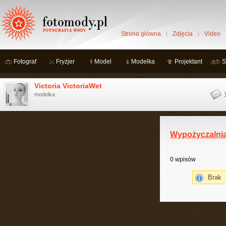
Strona główna
Zdjęcia
Video
Fotograf
Fryzjer
Model
Modelka
Projektant
S
Victoria VictoriaWet
modelka
Wypożyczalni
0 wpisów
Brak