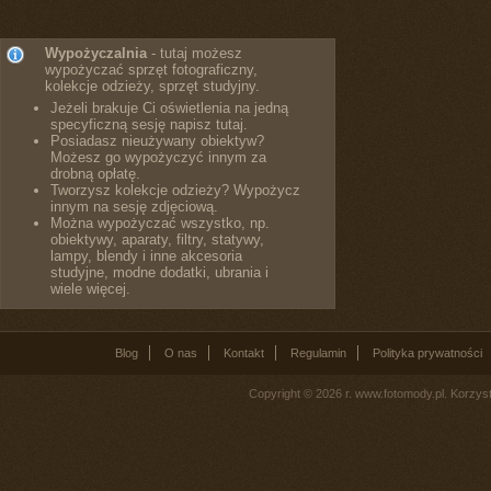
Wypożyczalnia
- tutaj możesz
wypożyczać sprzęt fotograficzny,
kolekcje odzieży, sprzęt studyjny.
Jeżeli brakuje Ci oświetlenia na jedną
specyficzną sesję napisz tutaj.
Posiadasz nieużywany obiektyw?
Możesz go wypożyczyć innym za
drobną opłatę.
Tworzysz kolekcje odzieży? Wypożycz
innym na sesję zdjęciową.
Można wypożyczać wszystko, np.
obiektywy, aparaty, filtry, statywy,
lampy, blendy i inne akcesoria
studyjne, modne dodatki, ubrania i
wiele więcej.
Blog
O nas
Kontakt
Regulamin
Polityka prywatności
Copyright © 2026 r. www.fotomody.pl. Korzy