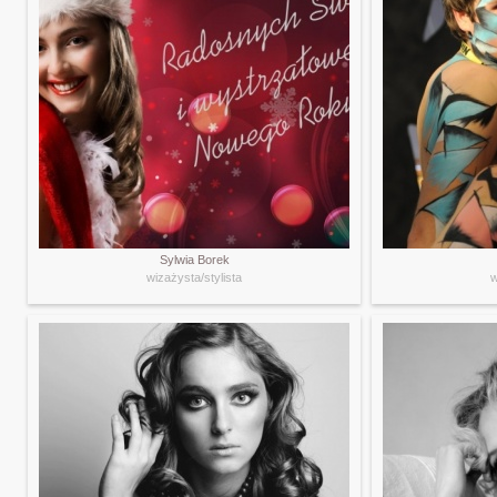
Sylwia Borek
wizażysta/stylista
w