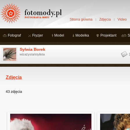
Strona główna
Zdjęcia
Video
Fotograf
Fryzjer
Model
Modelka
Projektant
S
Sylwia Borek
wizażysta/stylista
Zdjęcia
43
zdjęcia