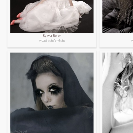
Sylwia Borek
wizażysta/stylista
w