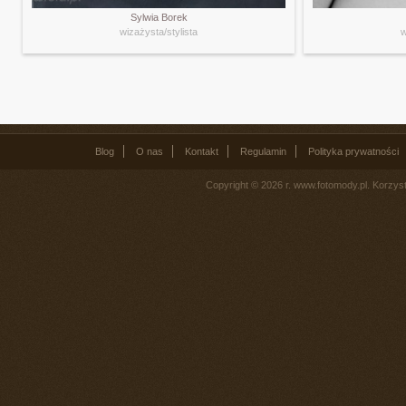
Sylwia Borek
wizażysta/stylista
w
Blog
O nas
Kontakt
Regulamin
Polityka prywatności
Copyright © 2026 r. www.fotomody.pl. Korzy