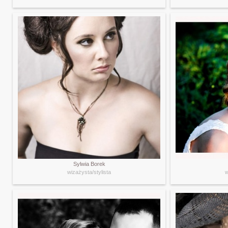
Sylwia Borek
wizażysta/stylista
w