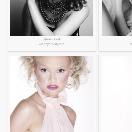
Sylwia Borek
wizażysta/stylista
w