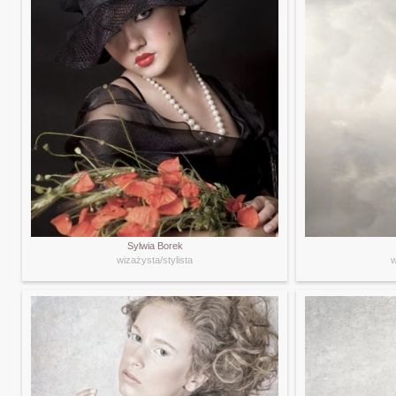
Sylwia Borek
wizażysta/stylista
w