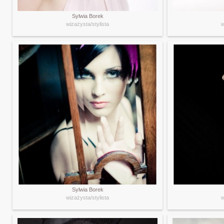
Sylwia Borek
wizażysta/stylista
w
Sylwia Borek
wizażysta/stylista
w