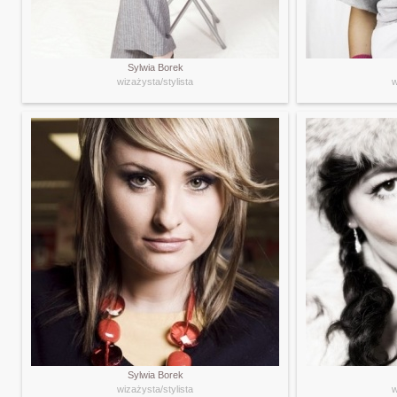
Sylwia Borek
wizażysta/stylista
w
Sylwia Borek
wizażysta/stylista
w