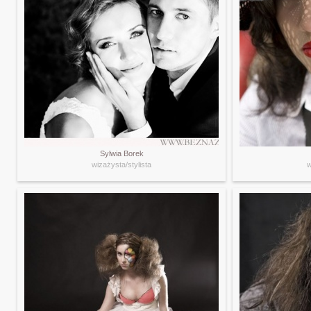
Sylwia Borek
wizażysta/stylista
w