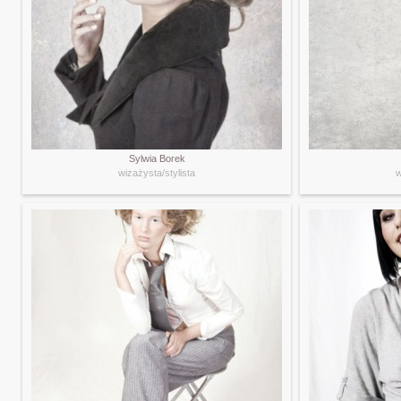
Sylwia Borek
wizażysta/stylista
w