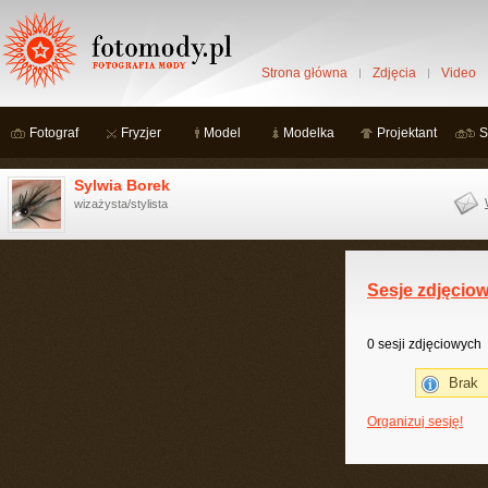
Strona główna
Zdjęcia
Video
Fotograf
Fryzjer
Model
Modelka
Projektant
S
Sylwia Borek
wizażysta/stylista
Sesje zdjęcio
0 sesji zdjęciowych
Brak
Organizuj sesję!