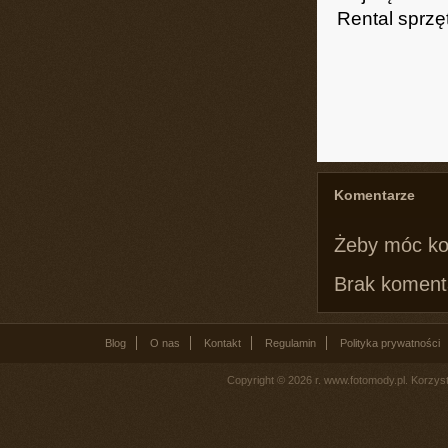
Rental sprzę
Komentarze
Żeby móc k
Brak komenta
Blog
O nas
Kontakt
Regulamin
Polityka prywatności
Copyright © 2026 r. www.fotomody.pl. Korzy