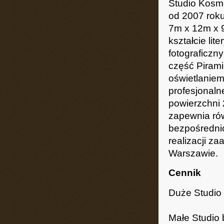
Studio Kosmo
od 2007 roku
7m x 12m x 9
kształcie lit
fotograficzn
część Pirami
oświetlaniem
profesjonaln
powierzchni 
zapewnia ró
bezpośrednio
realizacji z
Warszawie.
Cennik
Duże Studio
Małe Studio