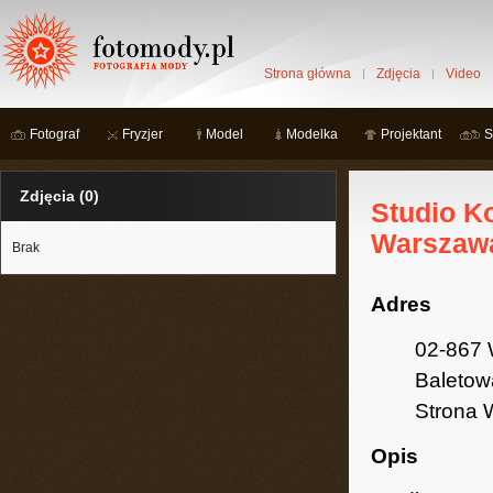
Strona główna
Zdjęcia
Video
Fotograf
Fryzjer
Model
Modelka
Projektant
S
Zdjęcia (0)
Studio K
Warszaw
Brak
Adres
02-867 
Baletow
Strona
Opis