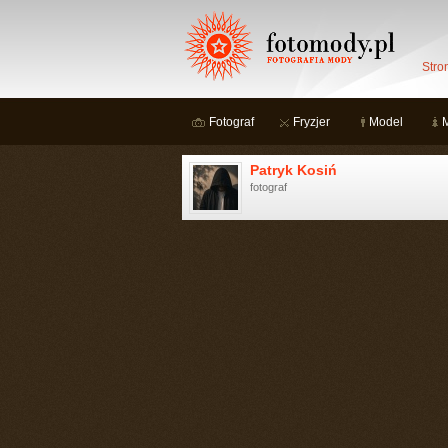
Stro
Fotograf
Fryzjer
Model
Patryk Kosiń
fotograf