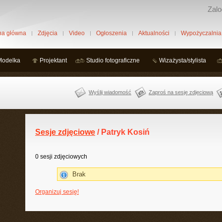
Zalo
na główna
Zdjęcia
Video
Ogłoszenia
Aktualności
Wypożyczalnia
Modelka
Projektant
Studio fotograficzne
Wizażysta/stylista
Wyślij wiadomość
Zaproś na sesję zdjęciową
Sesje zdjęciowe
/ Patryk Kosiń
0 sesji zdjęciowych
Brak
Organizuj sesję!