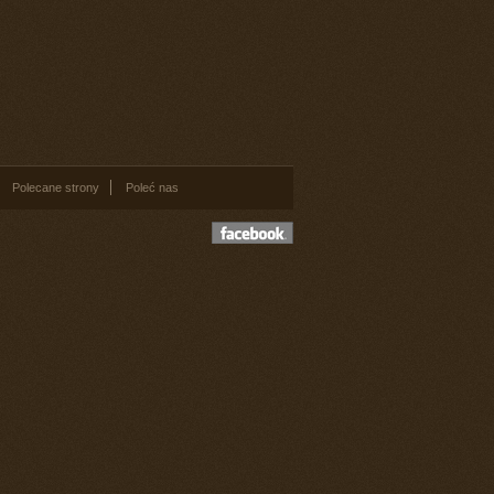
Polecane strony
Poleć nas