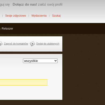
guj się
Dołącz do nas!
załóż swój profil
Sesje zdjęciowe
Wydarzenia
Szukaj
Retuszer
Zaproś do kontaktów
Dodaj do ulubionych