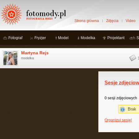
Strona główna
Zdjęcia
Video
Fotograf
Fryzjer
Model
Modelka
Projektant
S
Martyna Rejs
modelka
Sesje zdjęcio
0 sesji zdjęciowych
Brak
Organizuj sesję!