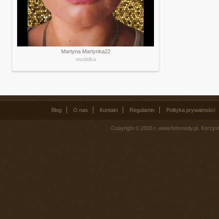
Martyna Martynka22
modelka
Blog
O nas
Kontakt
Regulamin
Polityka prywatności
Copyright © 2026 r. www.fotomody.pl. Korzy