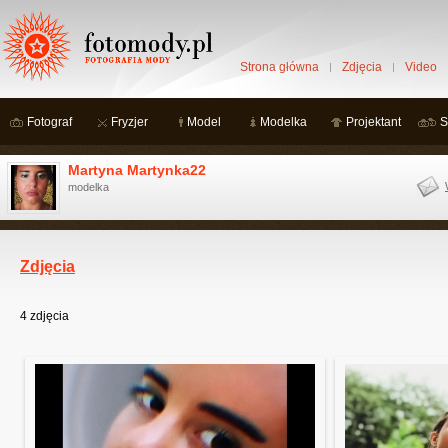
Strona główna
Zdjęcia
Video
Fotograf
Fryzjer
Model
Modelka
Projektant
S
Martyna Martynka22
modelka
Zdjęcia
4
zdjęcia