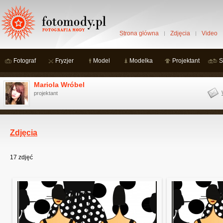
Strona główna
Zdjęcia
Video
Fotograf
Fryzjer
Model
Modelka
Projektant
S
Mariola Wróbel
projektant
Zdjęcia
17
zdjęć