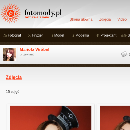
Strona główna
Zdjęcia
Video
Fotograf
Fryzjer
Model
Modelka
Projektant
S
Mariola Wróbel
projektant
Zdjęcia
15
zdjęć