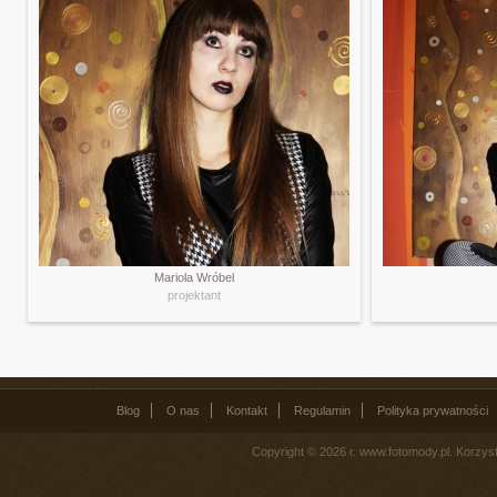
Mariola Wróbel
projektant
Blog
O nas
Kontakt
Regulamin
Polityka prywatności
Copyright © 2026 r. www.fotomody.pl. Korzy