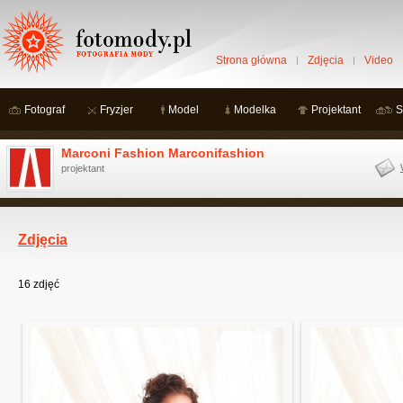
Strona główna
Zdjęcia
Video
Fotograf
Fryzjer
Model
Modelka
Projektant
S
Marconi Fashion Marconifashion
projektant
Zdjęcia
16
zdjęć