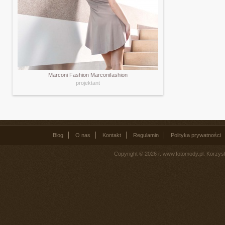
Marconi Fashion Marconifashion
projektant
Blog
O nas
Kontakt
Regulamin
Polityka prywatności
Copyright © 2026 r. www.fotomody.pl. Korzy