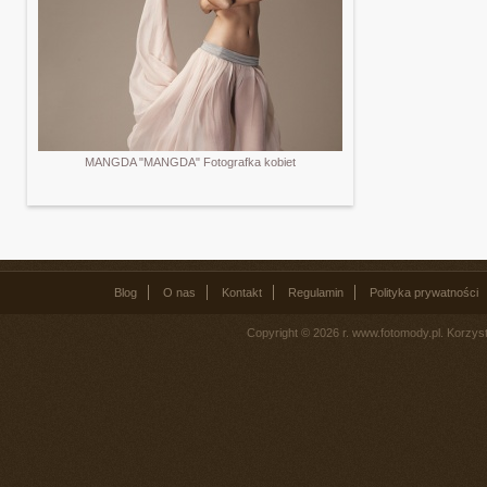
MANGDA "MANGDA" Fotografka kobiet
Blog
O nas
Kontakt
Regulamin
Polityka prywatności
Copyright © 2026 r. www.fotomody.pl. Korzy