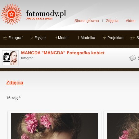
Strona główna
Zdjęcia
Video
Fotograf
Fryzjer
Model
Modelka
Projektant
S
MANGDA "MANGDA" Fotografka kobiet
fotograf
Zdjęcia
16
zdjęć