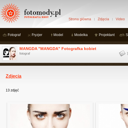
Strona główna
Zdjęcia
Video
Fotograf
Fryzjer
Model
Modelka
Projektant
S
MANGDA "MANGDA" Fotografka kobiet
fotograf
Zdjęcia
13
zdjęć