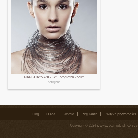
MANGDA "MANGDA" Fotografka kobiet
fotograf
Blog
O nas
Kontakt
Regulamin
Polityka prywatności
Copyright © 2026 r. www.fotomody.pl. Korzy