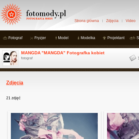
Strona główna
Zdjęcia
Video
Fotograf
Fryzjer
Model
Modelka
Projektant
S
MANGDA "MANGDA" Fotografka kobiet
fotograf
Zdjęcia
21
zdjęć