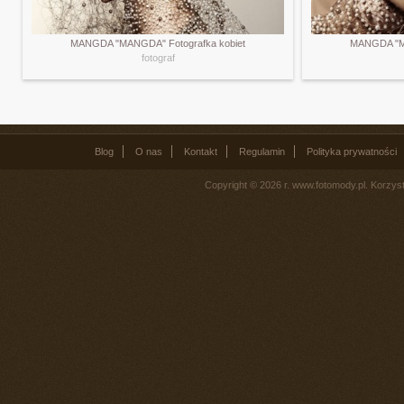
MANGDA "MANGDA" Fotografka kobiet
MANGDA "MA
fotograf
Blog
O nas
Kontakt
Regulamin
Polityka prywatności
Copyright © 2026 r. www.fotomody.pl. Korzy