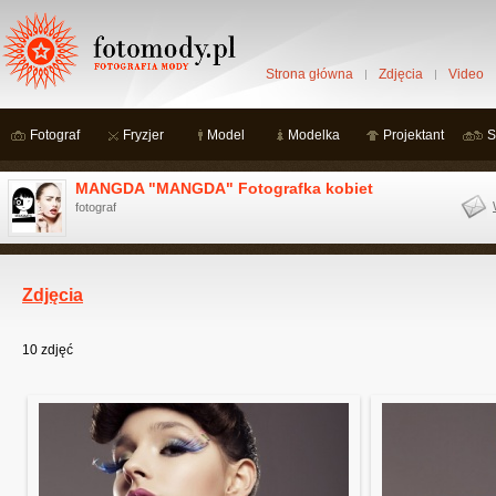
Strona główna
Zdjęcia
Video
Fotograf
Fryzjer
Model
Modelka
Projektant
S
MANGDA "MANGDA" Fotografka kobiet
fotograf
Zdjęcia
10
zdjęć