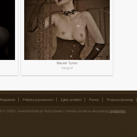
Maciek Tyrion
fotograf
Regulamin
Polityka prywatności
Zgłoś problem
Pomoc
Propozycje/uwagi
ht © 2026 r. www.fotomody.pl. Korzystanie z serwisu oznacza akceptację
regulaminu
.