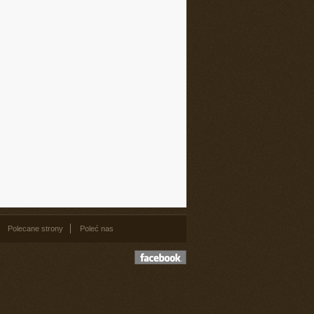
Polecane strony
Poleć nas