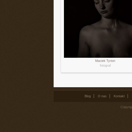
Maciek Tyrion
fotograf
Blog
O nas
Kontakt
Copyrig