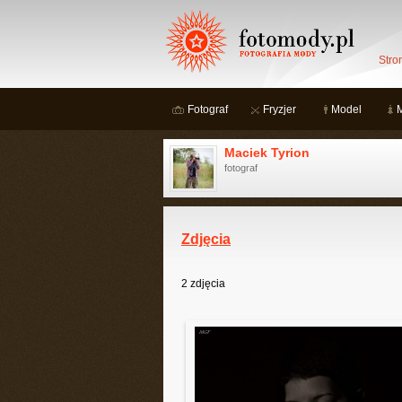
Stro
Fotograf
Fryzjer
Model
Maciek Tyrion
fotograf
Zdjęcia
2
zdjęcia