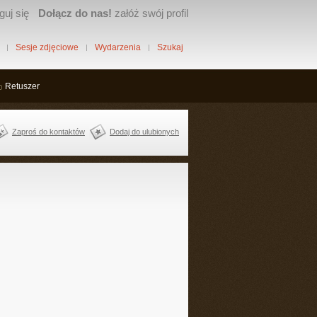
guj się
Dołącz do nas!
załóż swój profil
Sesje zdjęciowe
Wydarzenia
Szukaj
Retuszer
Zaproś do kontaktów
Dodaj do ulubionych