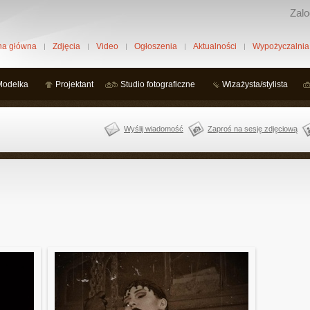
Zalo
na główna
Zdjęcia
Video
Ogłoszenia
Aktualności
Wypożyczalnia
Modelka
Projektant
Studio fotograficzne
Wizażysta/stylista
Wyślij wiadomość
Zaproś na sesję zdjęciową