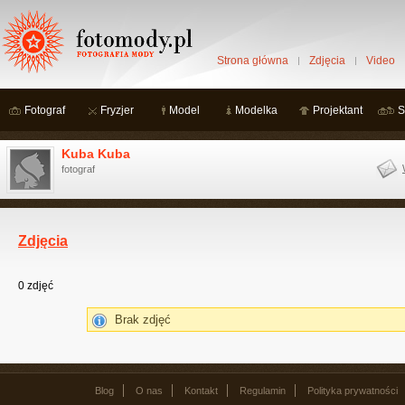
Strona główna
Zdjęcia
Video
Fotograf
Fryzjer
Model
Modelka
Projektant
S
Kuba Kuba
fotograf
Zdjęcia
0
zdjęć
Brak zdjęć
Blog
O nas
Kontakt
Regulamin
Polityka prywatności