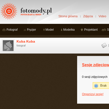
Strona główna
Zdjęcia
Video
Fotograf
Fryzjer
Model
Modelka
Projektant
S
Kuba Kuba
fotograf
Sesje zdjęcio
0 sesji zdjęciowych
Brak
Organizuj sesję!