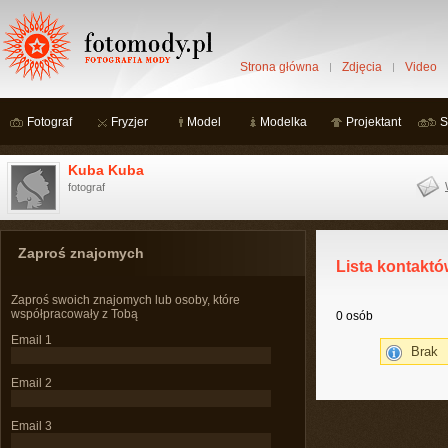
Strona główna
Zdjęcia
Video
Fotograf
Fryzjer
Model
Modelka
Projektant
S
Kuba Kuba
fotograf
Zaproś znajomych
Lista kontaktó
Zaproś swoich znajomych lub osoby, które
współpracowały z Tobą
0 osób
Email 1
Brak
Email 2
Email 3