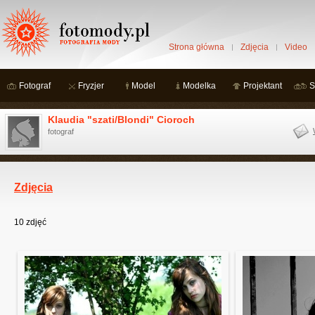
Strona główna
Zdjęcia
Video
Fotograf
Fryzjer
Model
Modelka
Projektant
S
Klaudia "szati/Blondi" Cioroch
fotograf
Zdjęcia
10
zdjęć