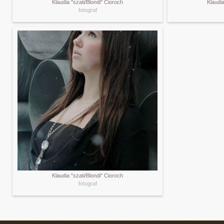
Klaudia "szati/Blondi" Cioroch
Klaudia
fotograf
Klaudia "szati/Blondi" Cioroch
fotograf