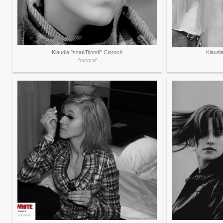
Klaudia "szati/Blondi" Cioroch
Klaudia
fotograf