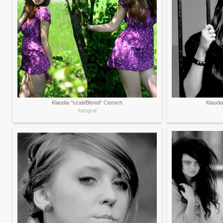
Klaudia "szati/Blondi" Cioroch
Klaudia
fotograf