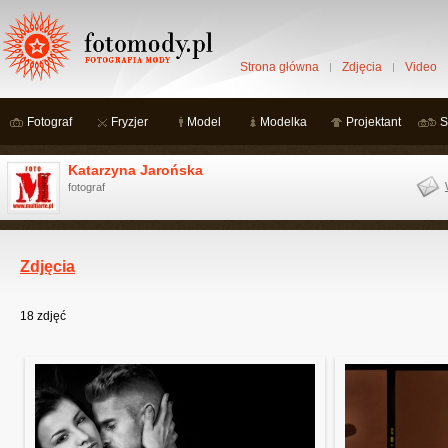
Strona główna
Zdjęcia
Video
Fotograf
Fryzjer
Model
Modelka
Projektant
S
Katarzyna Jarońska
fotograf
Zdjęcia
18
zdjęć