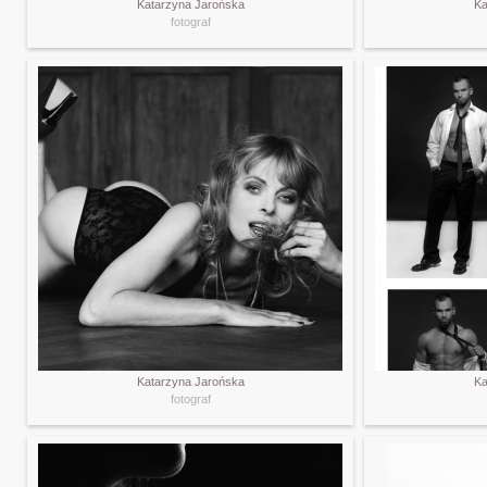
Katarzyna Jarońska
Ka
fotograf
Katarzyna Jarońska
Ka
fotograf