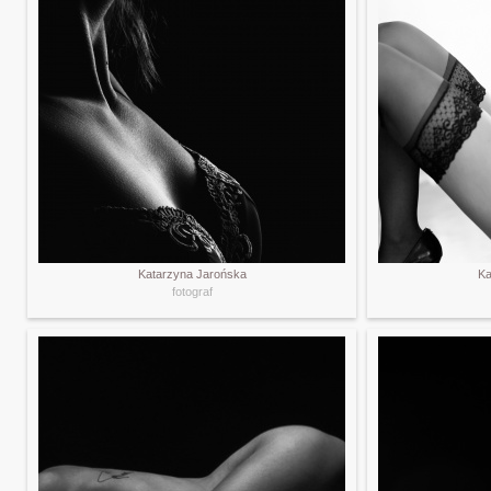
Katarzyna Jarońska
Ka
fotograf