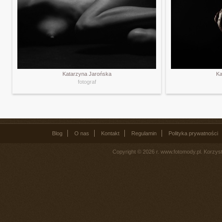
Katarzyna Jarońska
Ka
fotograf
Blog
O nas
Kontakt
Regulamin
Polityka prywatności
Copyright © 2026 r. www.fotomody.pl. Korzy