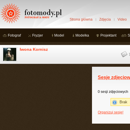
Strona główna
Zdjęcia
Video
Fotograf
Fryzjer
Model
Modelka
Projektant
S
Iwona Kornisz
Sesje zdjęcio
0 sesji zdjęciowych
Brak
Organizuj sesję!