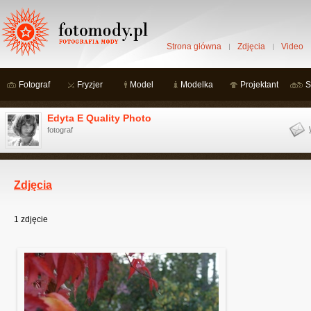
Strona główna
Zdjęcia
Video
Fotograf
Fryzjer
Model
Modelka
Projektant
S
Edyta E Quality Photo
fotograf
Zdjęcia
1
zdjęcie