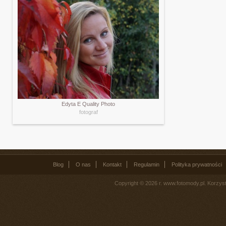
Edyta E Quality Photo
fotograf
Blog
O nas
Kontakt
Regulamin
Polityka prywatności
Copyright © 2026 r. www.fotomody.pl. Korzy