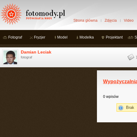
Strona główna
Zdjęcia
Video
Fotograf
Fryzjer
Model
Modelka
Projektant
S
Damian Leciak
fotograf
Wypożyczalni
0 wpisów
Brak