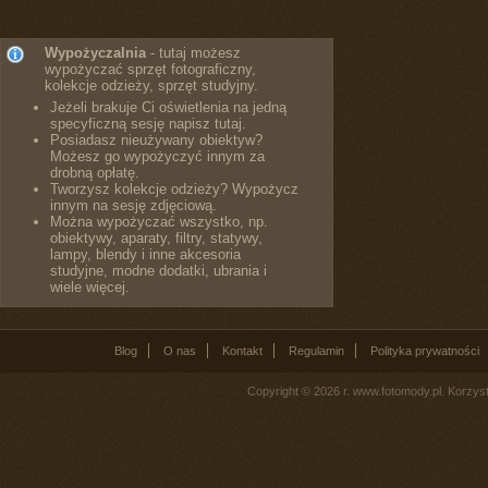
Wypożyczalnia
- tutaj możesz
wypożyczać sprzęt fotograficzny,
kolekcje odzieży, sprzęt studyjny.
Jeżeli brakuje Ci oświetlenia na jedną
specyficzną sesję napisz tutaj.
Posiadasz nieużywany obiektyw?
Możesz go wypożyczyć innym za
drobną opłatę.
Tworzysz kolekcje odzieży? Wypożycz
innym na sesję zdjęciową.
Można wypożyczać wszystko, np.
obiektywy, aparaty, filtry, statywy,
lampy, blendy i inne akcesoria
studyjne, modne dodatki, ubrania i
wiele więcej.
Blog
O nas
Kontakt
Regulamin
Polityka prywatności
Copyright © 2026 r. www.fotomody.pl. Korzy