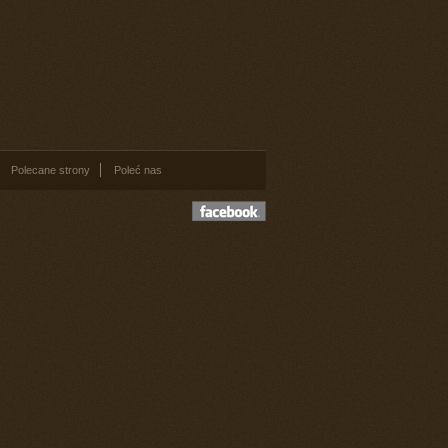
Polecane strony
Poleć nas