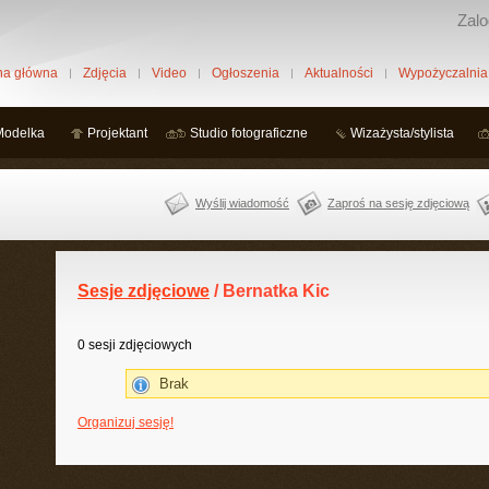
Zalo
na główna
Zdjęcia
Video
Ogłoszenia
Aktualności
Wypożyczalnia
Modelka
Projektant
Studio fotograficzne
Wizażysta/stylista
Wyślij wiadomość
Zaproś na sesję zdjęciową
Sesje zdjęciowe
/ Bernatka Kic
0 sesji zdjęciowych
Brak
Organizuj sesję!