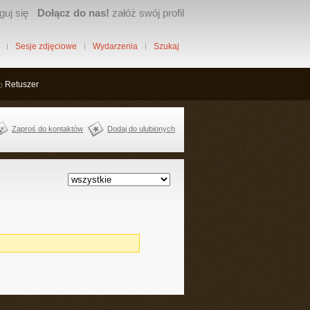
guj się
Dołącz do nas!
załóż swój profil
Sesje zdjęciowe
Wydarzenia
Szukaj
Retuszer
Zaproś do kontaktów
Dodaj do ulubionych