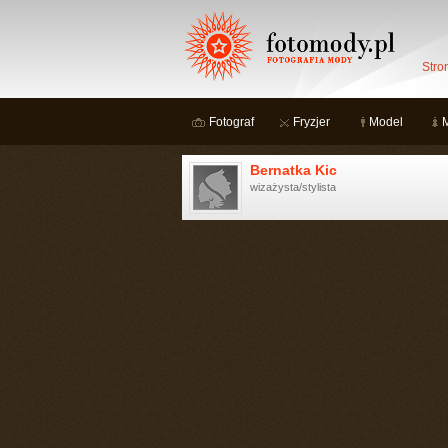
Stro
Fotograf
Fryzjer
Model
Bernatka Kic
wizażysta/stylista