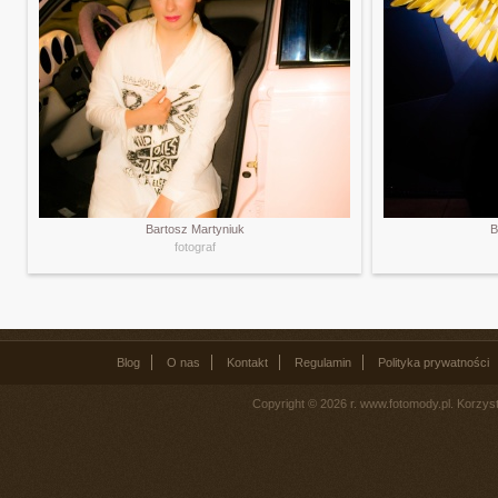
Bartosz Martyniuk
B
fotograf
Blog
O nas
Kontakt
Regulamin
Polityka prywatności
Copyright © 2026 r. www.fotomody.pl. Korzy