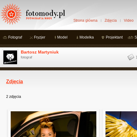
Strona główna
Zdjęcia
Video
Fotograf
Fryzjer
Model
Modelka
Projektant
S
Bartosz Martyniuk
fotograf
Zdjęcia
2
zdjęcia