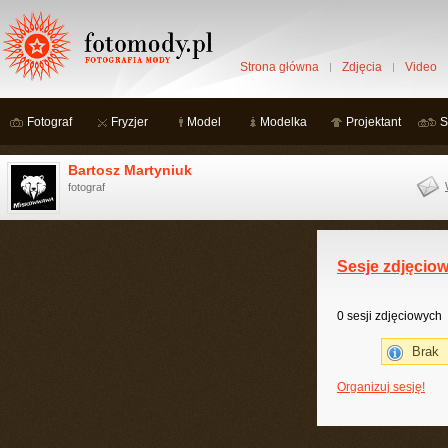
Strona główna
Zdjęcia
Video
Fotograf
Fryzjer
Model
Modelka
Projektant
S
Bartosz Martyniuk
fotograf
Sesje zdjęcio
0 sesji zdjęciowych
Brak
Organizuj sesję!