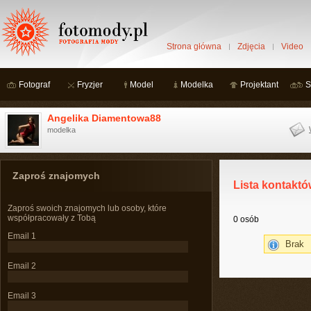
Strona główna
Zdjęcia
Video
Fotograf
Fryzjer
Model
Modelka
Projektant
S
Angelika Diamentowa88
modelka
Zaproś znajomych
Lista kontaktó
Zaproś swoich znajomych lub osoby, które
współpracowały z Tobą
0 osób
Email 1
Brak
Email 2
Email 3