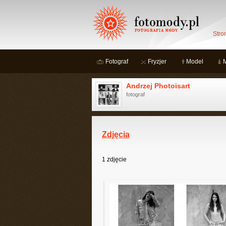
Stro
Fotograf
Fryzjer
Model
Andrzej Photoisart
fotograf
Zdjęcia
1
zdjęcie