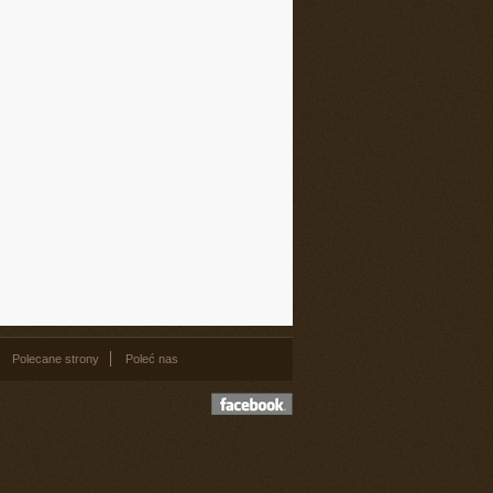
Polecane strony
Poleć nas