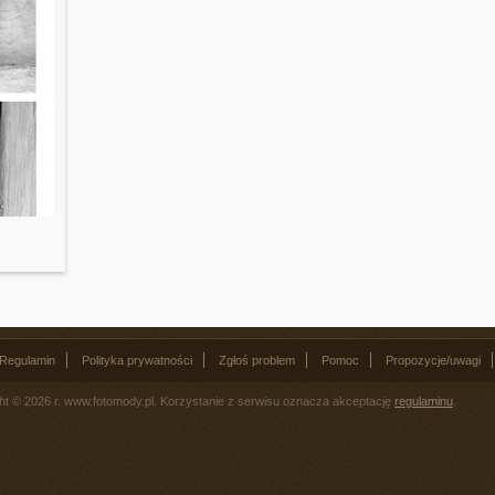
Regulamin
Polityka prywatności
Zgłoś problem
Pomoc
Propozycje/uwagi
ht © 2026 r. www.fotomody.pl. Korzystanie z serwisu oznacza akceptację
regulaminu
.