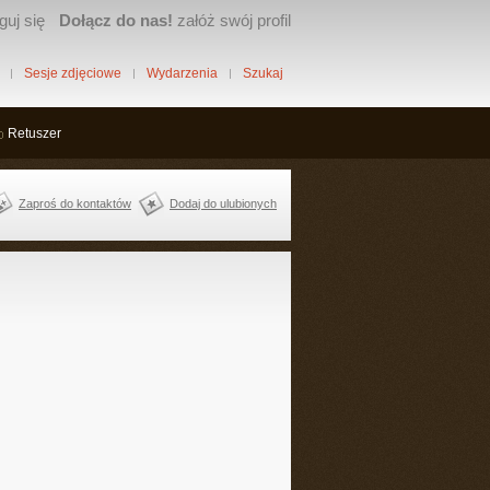
guj się
Dołącz do nas!
załóż swój profil
Sesje zdjęciowe
Wydarzenia
Szukaj
Retuszer
Zaproś do kontaktów
Dodaj do ulubionych