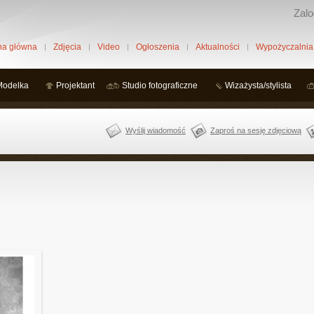
Zalo
na główna
Zdjęcia
Video
Ogłoszenia
Aktualności
Wypożyczalnia
Modelka
Projektant
Studio fotograficzne
Wizażysta/stylista
Wyślij wiadomość
Zaproś na sesję zdjęciową