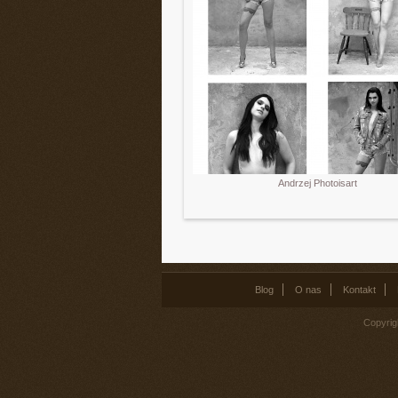
Andrzej Photoisart
Blog
O nas
Kontakt
Copyrig