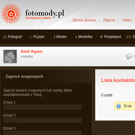
Strona główna
Zdjęcia
Video
Fotograf
Fryzjer
Model
Modelka
Projektant
S
Amit Agam
modelka
Zaproś znajomych
Lista kontaktó
Zaproś swoich znajomych lub osoby, które
współpracowały z Tobą
0 osób
Email 1
Brak
Email 2
Email 3