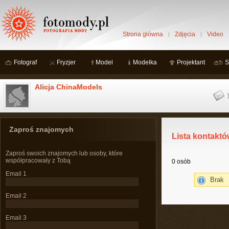
Strona główna
Zdjęcia
Video
Fotograf
Fryzjer
Model
Modelka
Projektant
S
Alicja ChinaModels
Zaproś znajomych
Lista kontaktó
Zaproś swoich znajomych lub osoby, które
współpracowały z Tobą
0 osób
Email 1
Brak
Email 2
Email 3