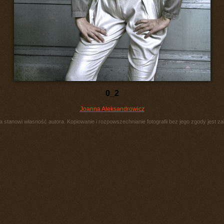
0_2
Joanna Aleksandrowicz
ia stanowi własność autora. Kopiowanie i rozpowszechnianie fotografii bez jego zgody jest za