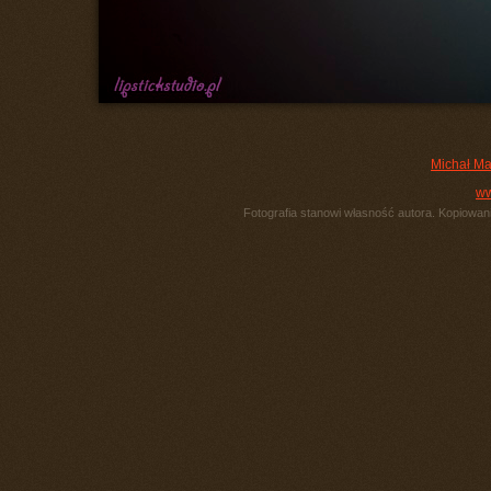
Michał Ma
ww
Fotografia stanowi własność autora. Kopiowani