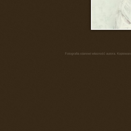
Fotografia stanowi własność autora. Kopiowani