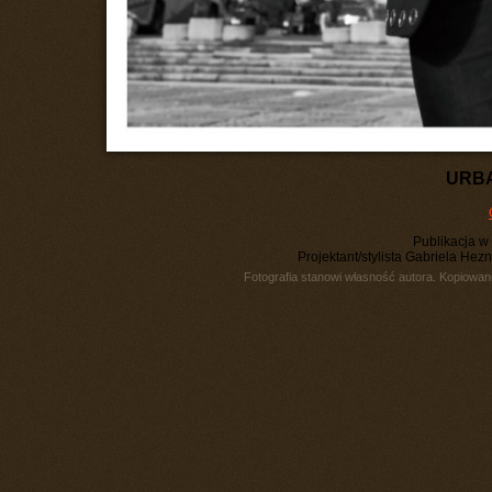
URBA
Publikacja 
Projektant/stylista Gabriela He
Fotografia stanowi własność autora. Kopiowani