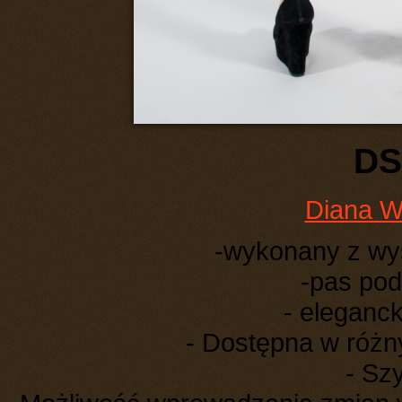
DS
Diana W
-wykonany z wys
-pas podk
- eleganck
- Dostępna w różn
- Sz