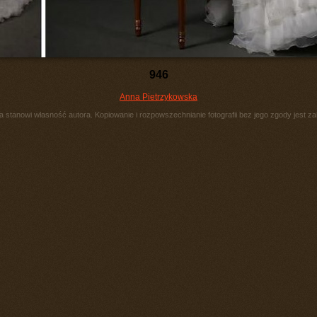
946
Anna Pietrzykowska
ia stanowi własność autora. Kopiowanie i rozpowszechnianie fotografii bez jego zgody jest za