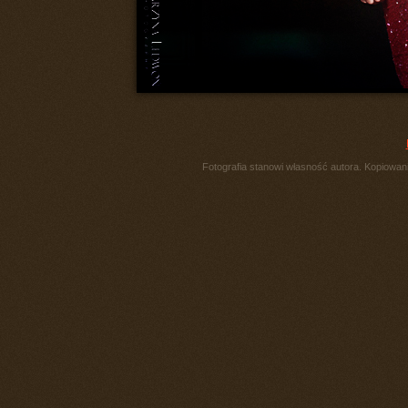
Fotografia stanowi własność autora. Kopiowani