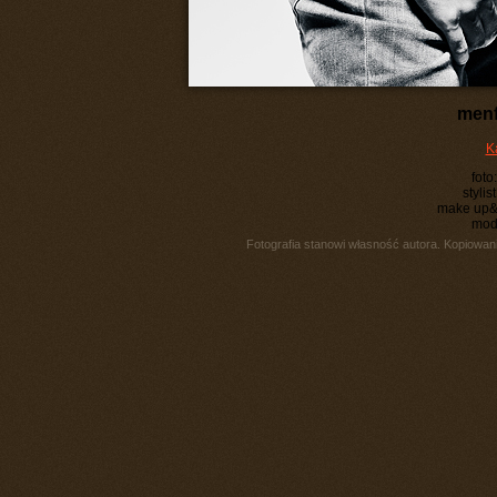
men
K
foto
styli
make up&h
mod
Fotografia stanowi własność autora. Kopiowani