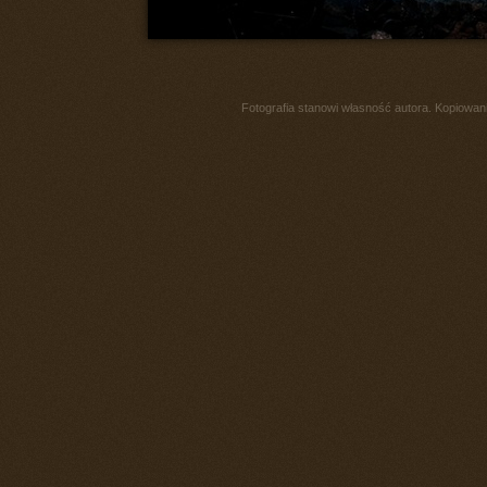
Fotografia stanowi własność autora. Kopiowani